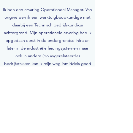
Ik ben een ervaring Operationeel Manager. Van
origine ben ik een werktuigbouwkundige met
daarbij een Technisch bedrijfskundige
achtergrond. Mijn operationele ervaring heb ik
opgedaan eerst in de ondergrondse infra en
later in de industriële leidingsystemen maar
ook in andere (bouwgerelateerde)
bedrijfstakken kan ik mijn weg inmiddels goed
vinden. Ik heb ruime ervaring in het
management van organisaties in de infra
(techniek) en meer recentelijk een
organisatie gericht op de opwekking van
duurzame energie.
Sinds juli 2016 ben ik een eigen bedrijf
begonnen. met de opgedane ervaringen ben